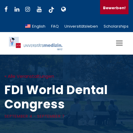
Bewerben!
English
FAQ
Universitätsleben
Scholarships
« Alle Veranstaltungen
FDI World Dental
Congress
SEPTEMBER 4
-
SEPTEMBER 7